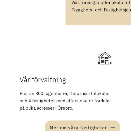
Vid störningar eller akuta fel
Trygghets- och Fastighetsjou
Vår förvaltning
Fler än 300 lägenheter, flera industrilokaler
och 4 fastigheter med affärslokaler fördelat
på olika adresser i Örebro.
Mer om våra fastigheter