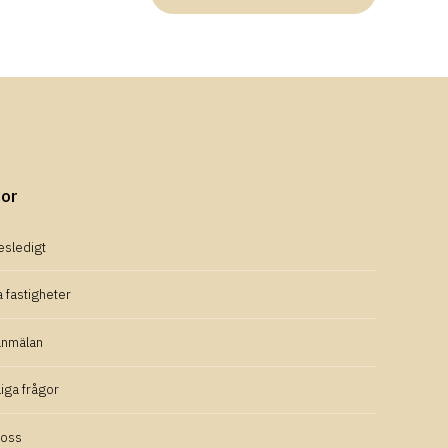
dor
esledigt
 fastigheter
anmälan
iga frågor
oss