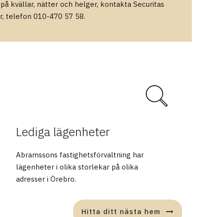
 på kvällar, nätter och helger, kontakta Securitas
r, telefon 010-470 57 58.
Lediga lägenheter
Abramssons fastighetsförvaltning har
lägenheter i olika storlekar på olika
adresser i Örebro.
Hitta ditt nästa hem