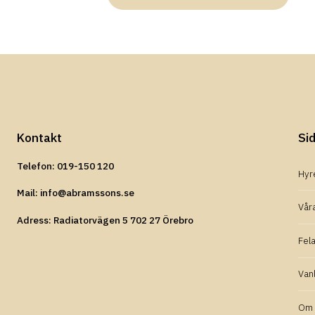
Kontakt
Si
Telefon: 019-150 120
Hyr
Mail: info@abramssons.se
Våra
Adress: Radiatorvägen 5 702 27 Örebro
Fel
Vanl
Om 