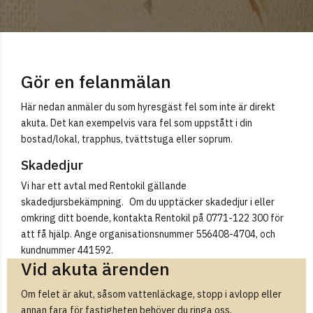
Gör en felanmälan
Här nedan anmäler du som hyresgäst fel som inte är direkt
akuta. Det kan exempelvis vara fel som uppstått i din
bostad/lokal, trapphus, tvättstuga eller soprum.
Skadedjur
Vi har ett avtal med Rentokil gällande
skadedjursbekämpning. Om du upptäcker skadedjur i eller
omkring ditt boende, kontakta Rentokil på 0771-122 300 för
att få hjälp. Ange organisationsnummer 556408-4704, och
kundnummer 441592.
Vid akuta ärenden
Om felet är akut, såsom vattenläckage, stopp i avlopp eller
annan fara för fastigheten behöver du ringa oss.