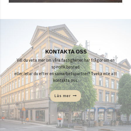
KONTAKTA OSS
Vill du veta mer om våra fastigheter, har frågor om en
specifik bostad
eller letar du efter en samarbetspartner? Tveka inte att
kontakta oss.
Läs mer